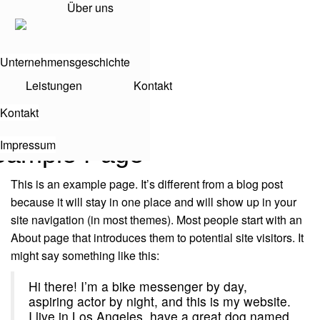
Über uns
Über uns
Unternehmensgeschichte
Unternehmensgeschichte
Leistungen
Leistungen
Kontakt
Kontakt
Kontakt
Kontakt
Impressum
Impressum
Sample Page
This is an example page. It’s different from a blog post
because it will stay in one place and will show up in your
site navigation (in most themes). Most people start with an
About page that introduces them to potential site visitors. It
might say something like this:
Hi there! I’m a bike messenger by day,
aspiring actor by night, and this is my website.
I live in Los Angeles, have a great dog named