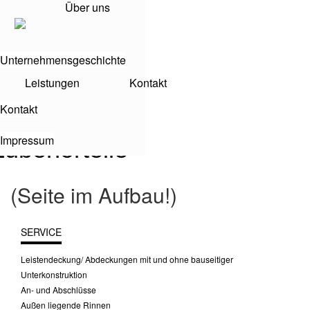
Über uns
Über uns
Unternehmensgeschichte
Unternehmensgeschichte
Leistungen
Leistungen
Kontakt
Kontakt
Kontakt
Kontakt
Impressum
Impressum
Zubehörteile
(Seite im Aufbau!)
SERVICE
Leistendeckung/ Abdeckungen mit und ohne bauseitiger
Unterkonstruktion
An- und Abschlüsse
Außen liegende Rinnen